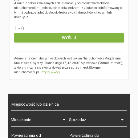
Asari dla celów związanych z działalnością pośrednictwa w obrocie
nieruchomościami, jednocześnie potwierdzam, iż zostałem poinformowany o
tym, iż będę posiadać dostęp do treści swoich danych do ich edycji lub
usunięcia.
WYŚLIJ
Administratorem danych osobowych jest Lokum Nieruchomości Magdalena
Krok z siedzibą przy Piłsudskiego 17, 42-200 Częstochowa (“Administrator”),
z którym można się skontaktować przez adres mkrok@lokum-
nieruchomosci.pl…
czytaj więcej
Mieszkanie
Sprzedaż