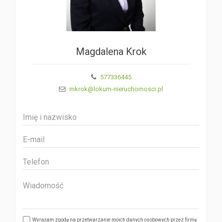
Magdalena Krok
577336445
mkrok@lokum-nieruchomosci.pl
Wyrażam zgodę na przetwarzanie moich danych osobowych przez firmę