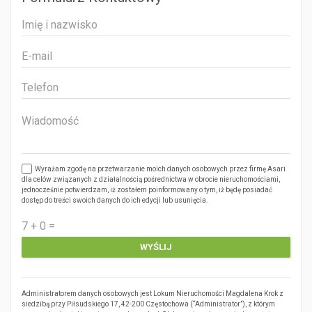
Wyrażam zgodę na przetwarzanie moich danych osobowych przez firmę Asari
dla celów związanych z działalnością pośrednictwa w obrocie nieruchomościami,
jednocześnie potwierdzam, iż zostałem poinformowany o tym, iż będę posiadać
dostęp do treści swoich danych do ich edycji lub usunięcia.
Administratorem danych osobowych jest Lokum Nieruchomości Magdalena Krok z
siedzibą przy Piłsudskiego 17, 42-200 Częstochowa (“Administrator”), z którym