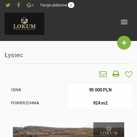
Twoje ulubione
0
Toggle
navigat
Łysiec
CENA
95 000 PLN
POWIERZCHNIA
924 m2